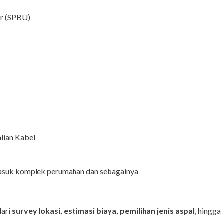
ar (SPBU)
alian Kabel
masuk komplek perumahan dan sebagainya
dari
survey lokasi, estimasi biaya, pemilihan jenis aspal
, hingg