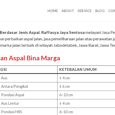
HOME
ABOUT
SERVICE
BLOG
CO
Berdasar Jenis Aspal.
Raffasya Jaya Sentosa
melayani Jasa P
n perbaikan aspal jalan, jasa pemeliharaan jalan atau perawatan ja
an marka jalan terbaik di wilayah Jabodetabek, Jawa Barat, Jawa Te
n Aspal Bina Marga
GSI
KETEBALAN UMUM
s Aus
± 4 cm
s Antara/Pengikat
± 6 cm
s Pondasi Aspal
6–10 cm
s Aus Lentur
± 4 cm
s Pondasi HRS
6–10 cm