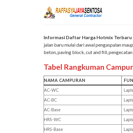
Skip
to
content
Informasi Daftar Harga Hotmix Terbaru 
jalan baru mulai dari awal pengaspalan maupu
beton, paving block, cut and fill, pengecat
Tabel Rangkuman Campura
NAMA CAMPURAN
FUN
AC-WC
Lapi
AC-BC
Lapi
AC-Base
Lapi
HRS-WC
Lapi
HRS-Base
Lapi