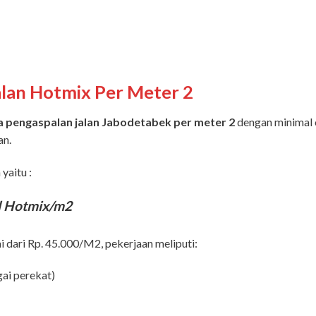
alan Hotmix Per Meter 2
a pengaspalan jalan Jabodetabek per meter 2
dengan minimal o
an.
yaitu :
l Hotmix/m2
i dari Rp. 45.000/M2, pekerjaan meliputi:
gai perekat)