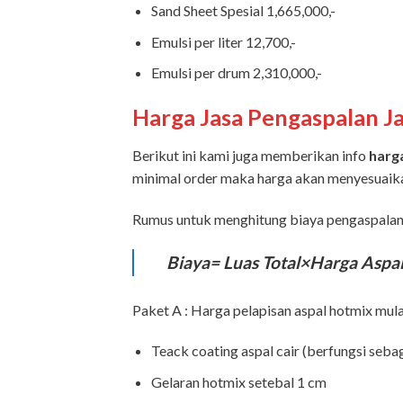
Sand Sheet Spesial 1,665,000,-
Emulsi per liter 12,700,-
Emulsi per drum 2,310,000,-
Harga Jasa Pengaspalan J
Berikut ini kami juga memberikan info
harg
minimal order maka harga akan menyesuaik
Rumus untuk menghitung biaya pengaspalan 
Biaya= Luas Total×Harga Aspa
Paket A : Harga pelapisan aspal hotmix mula
Teack coating aspal cair (berfungsi seba
Gelaran hotmix setebal 1 cm