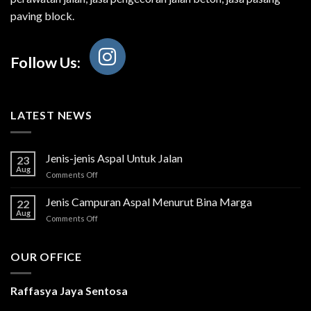
paving block.
Follow Us:
LATEST NEWS
Jenis-jenis Aspal Untuk Jalan
23
Aug
on
Comments Off
Jenis-
jenis
Jenis Campuran Aspal Menurut Bina Marga
22
Aspal
Aug
on
Comments Off
Untuk
Jenis
Jalan
Campuran
Aspal
OUR OFFICE
Menurut
Bina
Marga
Raffasya Jaya Sentosa