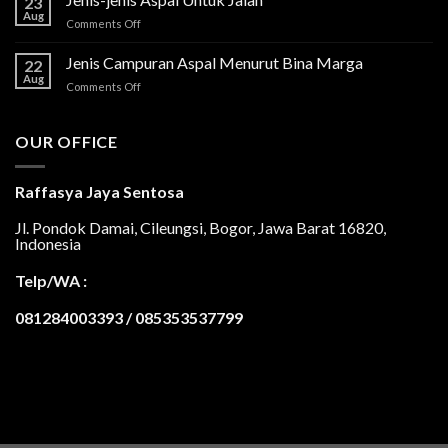
23
Aug
on
Comments Off
Jenis-
jenis
Jenis Campuran Aspal Menurut Bina Marga
22
Aspal
Aug
on
Comments Off
Untuk
Jenis
Jalan
Campuran
Aspal
OUR OFFICE
Menurut
Bina
Marga
Raffasya Jaya Sentosa
Jl. Pondok Damai, Cileungsi, Bogor, Jawa Barat 16820,
Indonesia
Telp/WA :
081284003393 / 085353537799