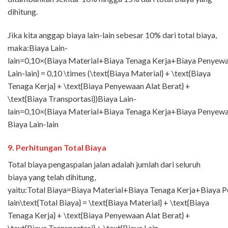
dihitung.
Jika kita anggap biaya lain-lain sebesar 10% dari total biaya,
maka:Biaya Lain-
lain=0,10×(Biaya Material+Biaya Tenaga Kerja+Biaya Penyewaa
Lain-lain} = 0,10 \times (\text{Biaya Material} + \text{Biaya
Tenaga Kerja} + \text{Biaya Penyewaan Alat Berat} +
\text{Biaya Transportasi})Biaya Lain-
lain=0,10×(Biaya Material+Biaya Tenaga Kerja+Biaya Penyewa
Biaya Lain-lain
9.
Perhitungan Total Biaya
Total biaya pengaspalan jalan adalah jumlah dari seluruh
biaya yang telah dihitung,
yaitu:Total Biaya=Biaya Material+Biaya Tenaga Kerja+Biaya P
lain\text{Total Biaya} = \text{Biaya Material} + \text{Biaya
Tenaga Kerja} + \text{Biaya Penyewaan Alat Berat} +
\text{Biaya Transportasi} + \text{Biaya Lain-