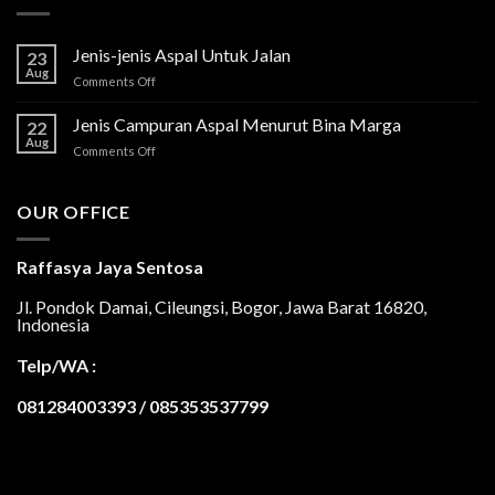
Jenis-jenis Aspal Untuk Jalan
23
Aug
on
Comments Off
Jenis-
jenis
Jenis Campuran Aspal Menurut Bina Marga
22
Aspal
Aug
on
Comments Off
Untuk
Jenis
Jalan
Campuran
Aspal
OUR OFFICE
Menurut
Bina
Marga
Raffasya Jaya Sentosa
Jl. Pondok Damai, Cileungsi, Bogor, Jawa Barat 16820,
Indonesia
Telp/WA :
081284003393 / 085353537799