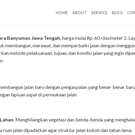
HOME
ABOUT
SERVICE
BLOG
CO
gara Banyumas
Jawa Tengah,
harga mulai Rp. 60 ribu/meter 2. L
ntuk membangun, merawat, dan memperbaiki jalan dengan menggunak
an metode pelaksanaan, tujuan, dan kondisi jalan yang ingin diper
n:
 membangun jalan baru dengan pengaspalan yang benar-benar baru
gan lapisan aspal di permukaan jalan.
 Lahan
: Menghilangkan vegetasi dan benda-benda yang menghalangi
a ruas jalan dipadatkan agar struktur jalan kokoh dan tahan lama.