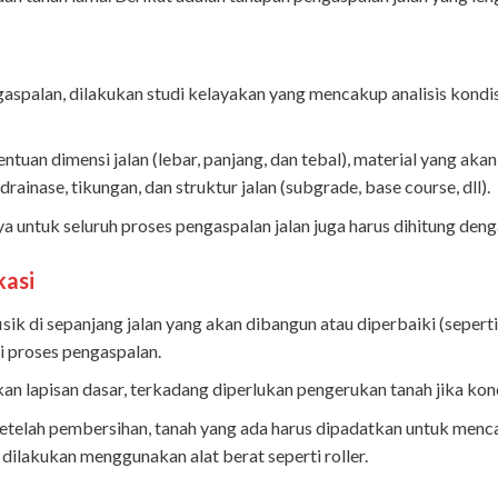
spalan, dilakukan studi kelayakan yang mencakup analisis kondisi t
ntuan dimensi jalan (lebar, panjang, dan tebal), material yang aka
inase, tikungan, dan struktur jalan (subgrade, base course, dll).
ya untuk seluruh proses pengaspalan jalan juga harus dihitung deng
kasi
isik di sepanjang jalan yang akan dibangun atau diperbaiki (sepe
i proses pengaspalan.
n lapisan dasar, terkadang diperlukan pengerukan tanah jika kondi
Setelah pembersihan, tanah yang ada harus dipadatkan untuk menc
 dilakukan menggunakan alat berat seperti roller.