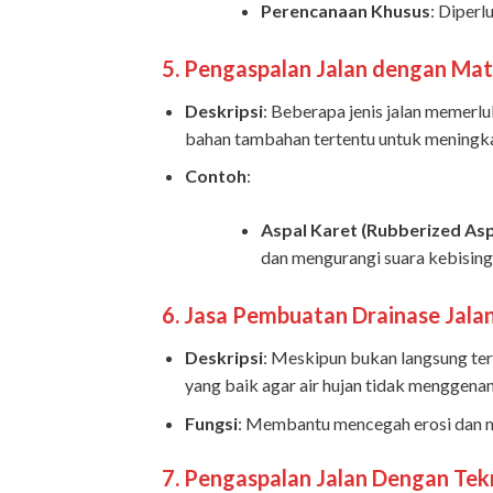
Perencanaan Khusus
: Diper
5.
Pengaspalan Jalan dengan Mat
Deskripsi
: Beberapa jenis jalan memerl
bahan tambahan tertentu untuk meningka
Contoh
:
Aspal Karet (Rubberized Asp
dan mengurangi suara kebising
6.
Jasa Pembuatan Drainase Jala
Deskripsi
: Meskipun bukan langsung ter
yang baik agar air hujan tidak menggena
Fungsi
: Membantu mencegah erosi dan m
7.
Pengaspalan Jalan Dengan Tek