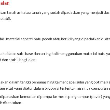
alan
isan tanah asli atau tanah yang sudah dipadatkan yang menjadi dasa
stabil.
t dari material seperti batu pecah atau kerikil yang dipadatkan d
letak di atas sub-base dan sering kali menggunakan material batu y
dan stabil bagi jalan.
askan dalam tangki pemanas hingga mencapai suhu yang optimal (
regat yang diatur dalam proporsi tertentu (misalnya campuran as
ah dipanaskan kemudian dipompa ke mesin penghampar (paver) yan
ah ditentukan.