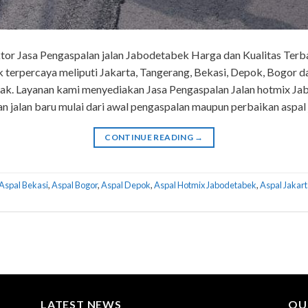
tor Jasa Pengaspalan jalan Jabodetabek Harga dan Kualitas Terbai
 terpercaya meliputi Jakarta, Tangerang, Bekasi, Depok, Bogor d
usak. Layanan kami menyediakan Jasa Pengaspalan Jalan hotmix J
n jalan baru mulai dari awal pengaspalan maupun perbaikan aspal j
CONTINUE READING
→
Aspal Bekasi
,
Aspal Bogor
,
Aspal Depok
,
Aspal Hotmix Jabodetabek
,
Aspal Jakar
LATEST NEWS
OU