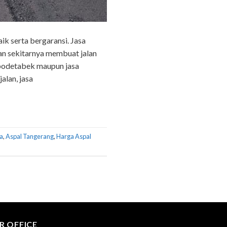
k serta bergaransi. Jasa
an sekitarnya membuat jalan
abodetabek maupun jasa
alan, jasa
ta
,
Aspal Tangerang
,
Harga Aspal
R OFFICE