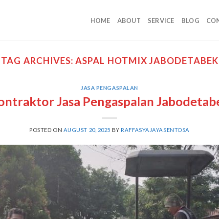
HOME
ABOUT
SERVICE
BLOG
CO
TAG ARCHIVES:
ASPAL HOTMIX JABODETABEK
JASA PENGASPALAN
ontraktor Jasa Pengaspalan Jabodetab
POSTED ON
AUGUST 20, 2025
BY
RAFFASYAJAYASENTOSA