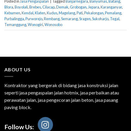
Posted in
Jasa Pengaspalan
|
Tagged
Banjarnegara
,
Banyumas
,
Batang
,
Blora
,
Boyolali
,
Brebes
,
Cilacap
,
Demak
,
Grobogan
,
Jepara
,
Karanganyar
,
Kebumen
,
Kendal
,
Klaten
,
Kudus
,
Magelang
,
Pati
,
Pekalongan
,
Pemalang
,
Purbalingga
,
Purworejo
,
Rembang
,
Semarang
,
Sragen
,
Sukoharjo
,
Tegal
,
Temanggung
,
Wonogiri
,
Wonosobo
ABOUT US
Kontraktor yang bergerak di bidang jasa konstruksi jalan
seperti jasa pengaspalan jalan hotmix, jasa perbaikan atau
perawatan jalan, jasa pengecoran jalan beton, jasa pasang
paving block.
Follow Us: