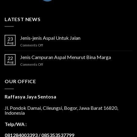
LATEST NEWS
Jenis-jenis Aspal Untuk Jalan
23
Aug
on
Comments Off
Jenis-
jenis
Jenis Campuran Aspal Menurut Bina Marga
22
Aspal
Aug
on
Comments Off
Untuk
Jenis
Jalan
Campuran
Aspal
OUR OFFICE
Menurut
Bina
Marga
Raffasya Jaya Sentosa
Jl. Pondok Damai, Cileungsi, Bogor, Jawa Barat 16820,
Indonesia
Telp/WA :
081284003393 / 085353537799