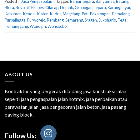
Posted in
Jasa Pengaspalan
|
Tagged
Banjarnegara
,
Banyumas
,
Batang
,
Blora
,
Boyolali
,
Brebes
,
Cilacap
,
Demak
,
Grobogan
,
Jepara
,
Karanganyar
,
Kebumen
,
Kendal
,
Klaten
,
Kudus
,
Magelang
,
Pati
,
Pekalongan
,
Pemalang
,
Purbalingga
,
Purworejo
,
Rembang
,
Semarang
,
Sragen
,
Sukoharjo
,
Tegal
,
Temanggung
,
Wonogiri
,
Wonosobo
ABOUT US
Kontraktor yang bergerak di bidang jasa konstruksi jalan
seperti jasa pengaspalan jalan hotmix, jasa perbaikan atau
perawatan jalan, jasa pengecoran jalan beton, jasa pasang
paving block.
Follow Us: