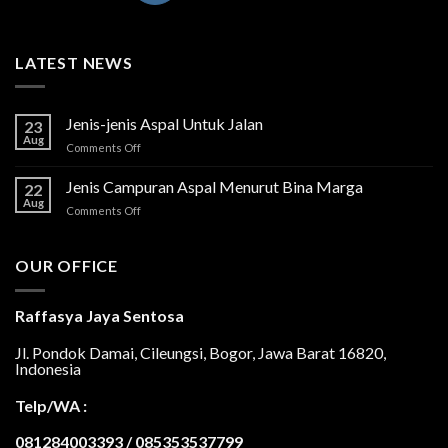
LATEST NEWS
Jenis-jenis Aspal Untuk Jalan
23
Aug
on
Comments Off
Jenis-
jenis
Jenis Campuran Aspal Menurut Bina Marga
22
Aspal
Aug
on
Comments Off
Untuk
Jenis
Jalan
Campuran
Aspal
OUR OFFICE
Menurut
Bina
Marga
Raffasya Jaya Sentosa
Jl. Pondok Damai, Cileungsi, Bogor, Jawa Barat 16820,
Indonesia
Telp/WA :
081284003393 / 085353537799