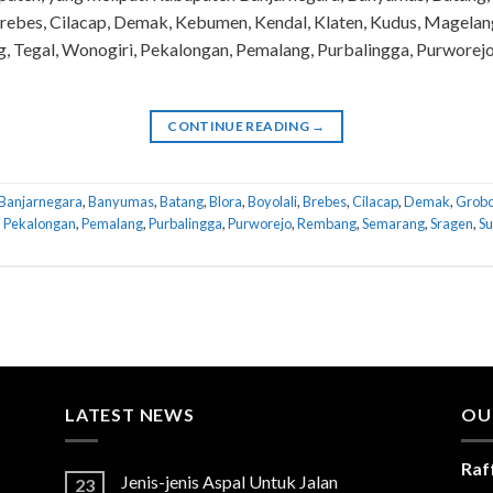
 Brebes, Cilacap, Demak, Kebumen, Kendal, Klaten, Kudus, Magelan
, Tegal, Wonogiri, Pekalongan, Pemalang, Purbalingga, Purwore
CONTINUE READING
→
Banjarnegara
,
Banyumas
,
Batang
,
Blora
,
Boyolali
,
Brebes
,
Cilacap
,
Demak
,
Grob
,
Pekalongan
,
Pemalang
,
Purbalingga
,
Purworejo
,
Rembang
,
Semarang
,
Sragen
,
Su
LATEST NEWS
OU
Raf
Jenis-jenis Aspal Untuk Jalan
23