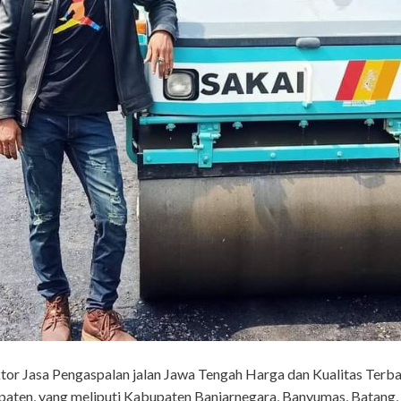
or Jasa Pengaspalan jalan Jawa Tengah Harga dan Kualitas Terbai
aten, yang meliputi Kabupaten Banjarnegara, Banyumas, Batang,