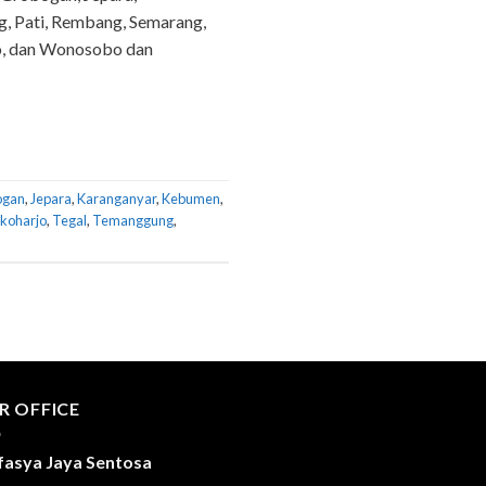
g, Pati, Rembang, Semarang,
jo, dan Wonosobo dan
ogan
,
Jepara
,
Karanganyar
,
Kebumen
,
koharjo
,
Tegal
,
Temanggung
,
R OFFICE
fasya Jaya Sentosa