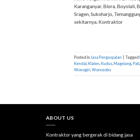
Karanganyar, Blora, Boyolali,
Sragen, Sukoharjo, Temanggung
sekitarnya. Kontraktor
Posted in
Jasa Pengaspalan
|
Tagged
Kendal
,
Klaten
,
Kudus
,
Magelang
,
Pati
Wonogiri
,
Wonosobo
ABOUT US
Kontraktor yang bergerak di bidang jasa