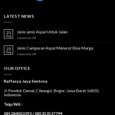
LATEST NEWS
Jenis-jenis Aspal Untuk Jalan
23
Aug
on
Comments Off
Jenis-
jenis
Jenis Campuran Aspal Menurut Bina Marga
22
Aspal
Aug
on
Comments Off
Untuk
Jenis
Jalan
Campuran
Aspal
OUR OFFICE
Menurut
Bina
Marga
Raffasya Jaya Sentosa
Jl. Pondok Damai, Cileungsi, Bogor, Jawa Barat 16820,
Indonesia
Telp/WA :
081284003393 / 085353537799