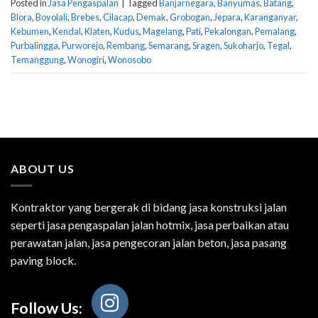
Posted in
Jasa Pengaspalan
|
Tagged
Banjarnegara
,
Banyumas
,
Batang
,
Blora
,
Boyolali
,
Brebes
,
Cilacap
,
Demak
,
Grobogan
,
Jepara
,
Karanganyar
,
Kebumen
,
Kendal
,
Klaten
,
Kudus
,
Magelang
,
Pati
,
Pekalongan
,
Pemalang
,
Purbalingga
,
Purworejo
,
Rembang
,
Semarang
,
Sragen
,
Sukoharjo
,
Tegal
,
Temanggung
,
Wonogiri
,
Wonosobo
ABOUT US
Kontraktor yang bergerak di bidang jasa konstruksi jalan
seperti jasa pengaspalan jalan hotmix, jasa perbaikan atau
perawatan jalan, jasa pengecoran jalan beton, jasa pasang
paving block.
Follow Us: